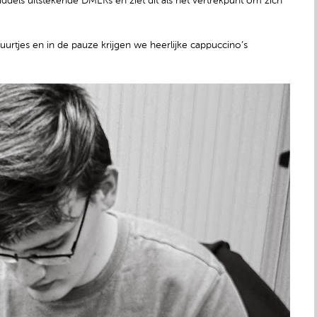
ddels uitstekende DMEKs en ziet dit als het vertrekpunt om zich
guurtjes en in de pauze krijgen we heerlijke cappuccino’s