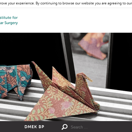
rove your experience. By continuing to browse our website you are agreeing to our
DMEK BP