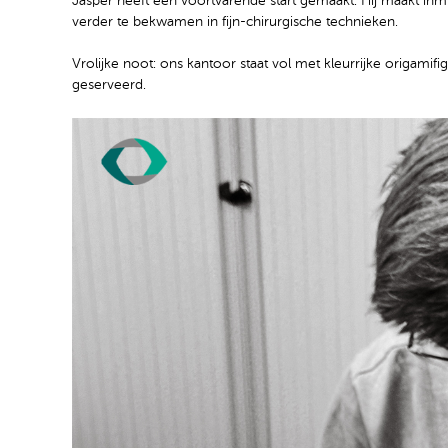
Jasper heeft een voortvarende start gemaakt. Hij maakt inmi
verder te bekwamen in fijn-chirurgische technieken.
Vrolijke noot: ons kantoor staat vol met kleurrijke origamifi
geserveerd.