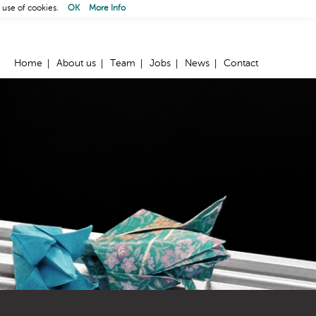
 use of cookies.
OK
More Info
Home
About us
Team
Jobs
News
Contact