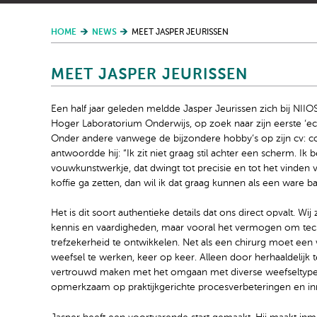
HOME
NEWS
MEET JASPER JEURISSEN
MEET JASPER JEURISSEN
Een half jaar geleden meldde Jasper Jeurissen zich bij NII
Hoger Laboratorium Onderwijs, op zoek naar zijn eerste ‘ech
Onder andere vanwege de bijzondere hobby’s op zijn cv: co
antwoordde hij: “Ik zit niet graag stil achter een scherm. I
vouwkunstwerkje, dat dwingt tot precisie en tot het vinden 
koffie ga zetten, dan wil ik dat graag kunnen als een ware bar
Het is dit soort authentieke details dat ons direct opvalt. Wi
kennis en vaardigheden, maar vooral het vermogen om techn
trefzekerheid te ontwikkelen. Net als een chirurg moet een
weefsel te werken, keer op keer. Alleen door herhaaldelijk
vertrouwd maken met het omgaan met diverse weefseltypen
opmerkzaam op praktijkgerichte procesverbeteringen en in