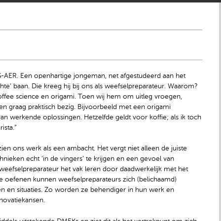
OS-AER. Een openhartige jongeman, net afgestudeerd aan het
te’ baan. Die kreeg hij bij ons als weefselpreparateur. Waarom?
ffee science en origami. Toen wij hem om uitleg vroegen,
k ben graag praktisch bezig. Bijvoorbeeld met een origami
van werkende oplossingen. Hetzelfde geldt voor koffie; als ik toch
ista.”
j zien ons werk als een ambacht. Het vergt niet alleen de juiste
ieken echt ‘in de vingers’ te krijgen en een gevoel van
 weefselpreparateur het vak leren door daadwerkelijk met het
 te oefenen kunnen weefselpreparateurs zich (belichaamd)
 en situaties. Zo worden ze behendiger in hun werk en
novatiekansen.