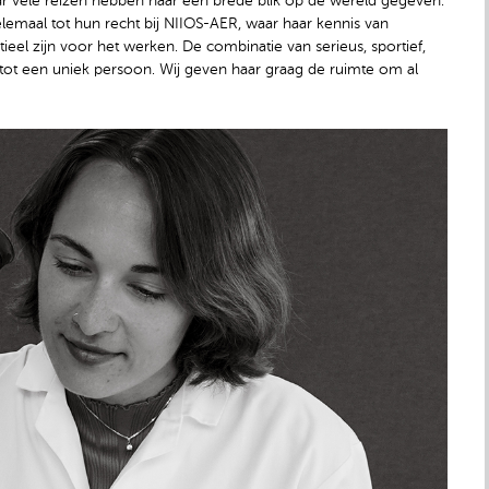
ar vele reizen hebben haar een brede blik op de wereld gegeven.
emaal tot hun recht bij NIIOS-AER, waar haar kennis van
ieel zijn voor het werken. De combinatie van serieus, sportief,
tot een uniek persoon. Wij geven haar graag de ruimte om al