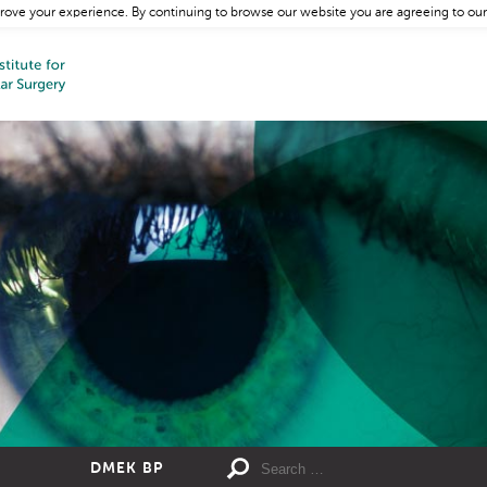
rove your experience. By continuing to browse our website you are agreeing to our
DMEK BP