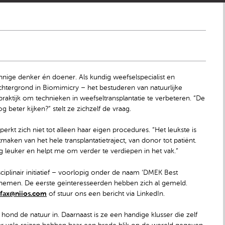
nnige denker én doener. Als kundig weefselspecialist en
htergrond in Biomimicry – het bestuderen van natuurlijke
raktijk om technieken in weefseltransplantatie te verbeteren. “De
beter kijken?” stelt ze zichzelf de vraag.
erkt zich niet tot alleen haar eigen procedures. “Het leukste is
ken van het hele transplantatietraject, van donor tot patiënt.
leuker en helpt me om verder te verdiepen in het vak.”
ciplinair initiatief – voorlopig onder de naam ‘DMEK Best
eelnemen. De eerste geïnteresseerden hebben zich al gemeld.
fax@niios.com
of stuur ons een bericht via LinkedIn.
hond de natuur in. Daarnaast is ze een handige klusser die zelf