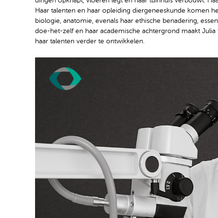
dingen opknapt, vloeren legt en haar tuinhuis verbouwt. Ha
Haar talenten en haar opleiding diergeneeskunde komen hel
biologie, anatomie, evenals haar ethische benadering, essent
doe-het-zelf en haar academische achtergrond maakt Julia 
haar talenten verder te ontwikkelen.