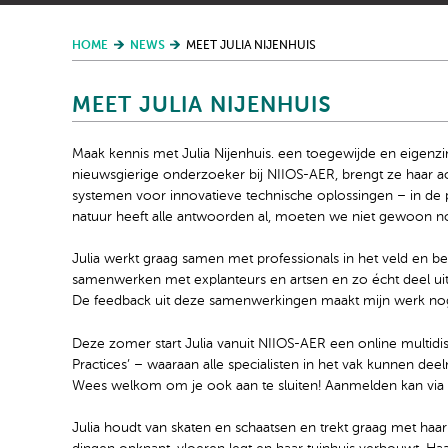
HOME
NEWS
MEET JULIA NIJENHUIS
MEET JULIA NIJENHUIS
Maak kennis met Julia Nijenhuis. een toegewijde en eigenzi
nieuwsgierige onderzoeker bij NIIOS-AER, brengt ze haar ac
systemen voor innovatieve technische oplossingen – in de p
natuur heeft alle antwoorden al, moeten we niet gewoon nog 
Julia werkt graag samen met professionals in het veld en bep
samenwerken met explanteurs en artsen en zo écht deel uitma
De feedback uit deze samenwerkingen maakt mijn werk nog 
Deze zomer start Julia vanuit NIIOS-AER een online multidis
Practices’ – waaraan alle specialisten in het vak kunnen d
Wees welkom om je ook aan te sluiten! Aanmelden kan via
Julia houdt van skaten en schaatsen en trekt graag met haar 