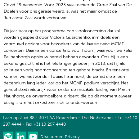
Covid-19 pandemie. Voor 2023 staat echter de Grote Zaal van De
Doelen voor ons gereserveerd, al was het maar omdat de
Jurriaanse Zaal wordt verbouwd.
Dit jaar staat op het programma een vioolconcertino dat zal
worden gespeeld door Victoria Gusachenko, inmiddels een
vertrouwd gezicht voor bezoekers van de laatste twee MCMF
concerten. Daarna een concertino voor hoorn, waarvoor we Felix
Peijnenborgh opnieuw bereid hebben gevonden. Ook hij is een
bekend gezicht, al is het iets langer geleden, in 2018, dat hij als
solist een vorig hoornconcertino ten gehore bracht. En tenslotte
kunnen we niet zonder Tobias Haunhorst, de pianist die al een
decennium lang ieder jaar op het MCMF-podium verschijnt. Het
geheel staat natuurlijk weer onder de muzikale leiding van Martin
Haunhorst, de onvermoeibare dirigent, die op dit moment alweer
bezig is om het orkest aan zich te onderwerpen
Laan op Zuid 88 - 3071 AA Rotterdam - The Netherlands - Tel +31 10
297 4444 - Fax +31 10 297 4440
Disclaimer
Privacy