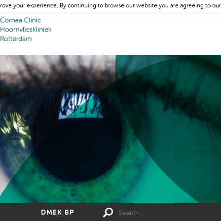
rove your experience. By continuing to browse our website you are agreeing to our
DMEK BP