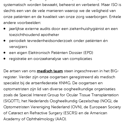
systematisch worden bewaakt, beheerst en verbeterd. Maar ISO is
slechts een van de vele manieren waarop we de veiligheid van
onze patiënten en de kwaliteit van onze zorg waarborgen. Enkele
andere voorbeelden:
jaarlijkse externe audits door een ziekenhuishygiënist en een
toezichthoudend apotheker
periodiek tevredenheidsonderzoek onder patiënten én
verwijzers
een eigen Elektronisch Patiënten Dossier (EPD)
registratie en oorzaakanalyse van complicaties
De artsen van ons
medisch team
staan ingeschreven in het BIG-
register. Verder zijn onze oogartsen geregistreerd als medisch
specialist bij de artsenfederatie KNMG. De oogartsen en
optometristen zijn lid van diverse oogheelkundige organisaties
zoals de Special Interest Group for Ocular Tissue Transplantation
(SIGOTT), het Nederlands Oogheelkundig Gezelschap (NOG), de
Optometristen Vereniging Nederland (OVN), de European Society
of Cataract en Refractive Surgery (ESCRS) en de American
Academy of Ophthalmology (AAO).